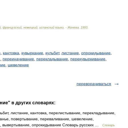
й
,
французский
,
немецкий
,
испанский
языки
. -
Женева
.
1993
.
е
,
кантовка
,
кувыркание
,
кульбит
,
листание
,
опрокидывание
,
е
,
переиначивание
,
перекладывание
,
перекувыркивание
,
ние
,
шевеление
переворачиваться
ние" в других словарях:
бит, листание, кантовка, перелистывание, перекладывание,
анье, повертывание, переваливание, шевеление,
е, вывертывание, опрокидывание Словарь русских …
Словарь