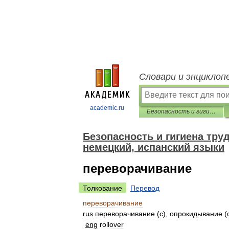
Словари и энциклоп
academic.ru
Безопасность и гигиена труда. Перевод на английский, французский, немецкий, испанский языки
Безопасность и гигиена тру
немецкий, испанский языки
переворачивание
Толкование
Перевод
переворачивание
rus
переворачивание
(
с
),
опрокидывание
(
eng
rollover