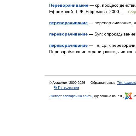
Переворачивание
— ср. процесс действи
Ефремовой. Т. Ф. Ефремова. 2000 …
Совр
переворачивание
— перевор ачивание,
переворачивание
— Syn: опрокидыван
переворачивание
— I я; ср. к переворач
Перевора/чивание страниц книги, листков к
© Академик, 2000-2026
Обратная связь:
Техподдерж
👣 Путешествия
Экспорт словарей на сайты
, сделанные на PHP,
Jo