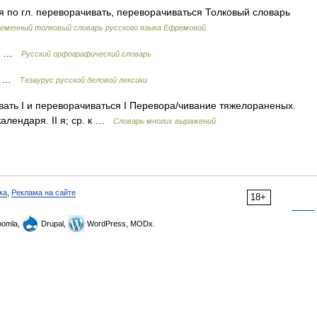
я по гл. переворачивать, переворачиваться Толковый словарь
еменный толковый словарь русского языка Ефремовой
 я …
Русский орфографический словарь
ие …
Тезаурус русской деловой лексики
ивать I и переворачиваться I Перевора/чивание тяжелораненых.
алендаря. II я; ср. к …
Словарь многих выражений
ка
,
Реклама на сайте
18+
omla,
Drupal,
WordPress, MODx.