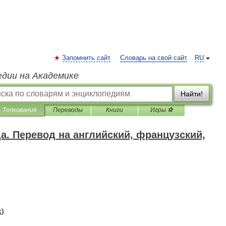
Запомнить сайт
Словарь на свой сайт
RU
едии на Академике
Найти!
Толкования
Переводы
Книги
Игры ⚽
да. Перевод на английский, французский,
с
)