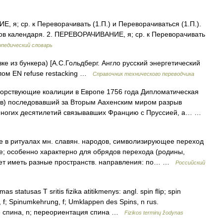
я; ср. к Переворачивать (1.П.) и Переворачиваться (1.П.).
ков календаря. 2. ПЕРЕВОРАЧИВАНИЕ, я; ср. к Переворачивать
опедический словарь
ке из бункера) [А.С.Гольдберг. Англо русский энергетический
елом EN refuse restacking …
Справочник технического переводчика
рствующие коалиции в Европе 1756 года Дипломатическая
в) последовавший за Вторым Аахенским миром разрыв
 многих десятилетий связывавших Францию с Пруссией, а… …
 в ритуалах мн. славян. народов, символизирующее переход
ое; особенно характерно для обрядов перехода (родины,
ожет иметь разные пространств. направления: по… …
Российский
s statusas T sritis fizika atitikmenys: angl. spin flip; spin
r, f; Spinumkehrung, f; Umklappen des Spins, n rus.
е спина, n; переориентация спина …
Fizikos terminų žodynas