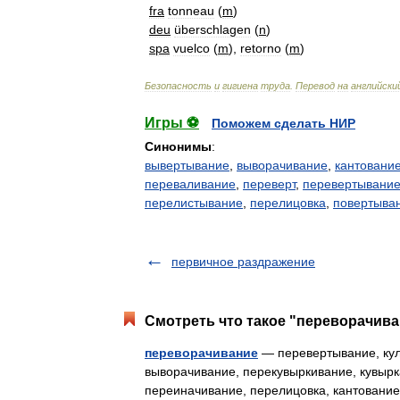
fra
tonneau
(
m
)
deu
überschlagen
(
n
)
spa
vuelco
(
m
),
retorno
(
m
)
Безопасность
и
гигиена
труда
.
Перевод
на
английски
Игры ⚽
Поможем сделать НИР
Синонимы
:
вывертывание
,
выворачивание
,
кантовани
переваливание
,
переверт
,
перевертывани
перелистывание
,
перелицовка
,
повертыва
первичное раздражение
Смотреть что такое "переворачива
переворачивание
— перевертывание, куль
выворачивание, перекувыркивание, кувырк
переиначивание, перелицовка, кантовани