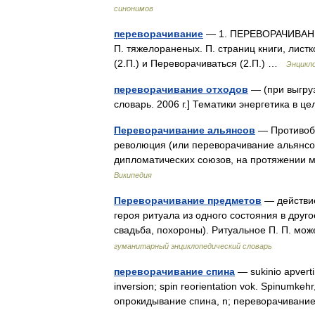
синонимов
переворачивание
— 1. ПЕРЕВОРАЧИВАНИЕ, 
П. тяжелораненых. П. страниц книги, лист
(2.П.) и Переворачиваться (2.П.) …
Энцикл
переворачивание отходов
— (при выгруз
словарь. 2006 г.] Тематики энергетика в ц
Переворачивание альянсов
— Противобо
революция (или переворачивание альянсо
дипломатических союзов, на протяжении
Википедия
Переворачивание предметов
— действие
героя ритуала из одного состояния в друг
свадьба, похороны). Ритуальное П. П. м
гуманитарный энциклопедический словарь
переворачивание спина
— sukinio apvertima
inversion; spin reorientation vok. Spinumkeh
опрокидывание спина, n; переворачивани